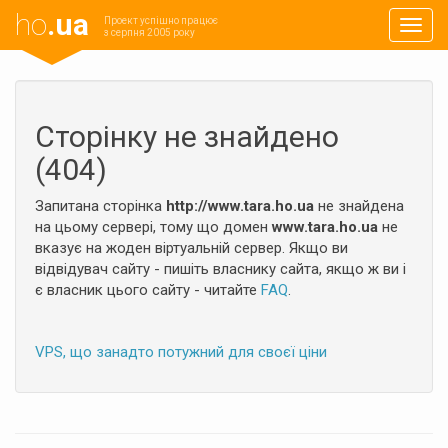
ho
.ua
Проект успішно працює
Навиг
з серпня 2005 року
Сторінку не знайдено
(404)
Запитана сторінка
http://www.tara.ho.ua
не знайдена
на цьому сервері, тому що домен
www.tara.ho.ua
не
вказує на жоден віртуальній сервер. Якщо ви
відвідувач сайту - пишіть власнику сайта, якщо ж ви і
є власник цього сайту - читайте
FAQ
.
VPS, що занадто потужний для своєї ціни